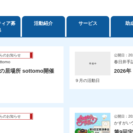
ティア募
活動紹介
サービス
助
集
らのお知らせ
公開日：20
omo
春日井手
の居場所 sottomo開催
2026
９月の活動日
らのお知らせ
公開日：20
かすがい
第9回