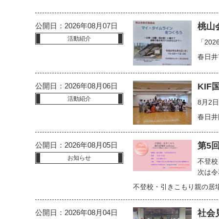
公開日：2026年08月07日
桃山
活動紹介
「20
春日井
公開日：2026年08月06日
KI
活動紹介
8月2
春日井
公開日：2026年08月05日
第5回
お知らせ
不登校
次は令和
不登校・引きこもり親の居場所
公開日：2026年08月04日
社会見