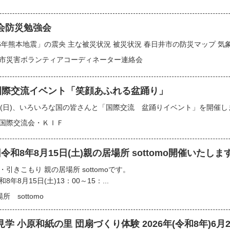
会防災勉強会
26年熊本地震」の震央 主な被災状況 被災状況 春日井市の防災マップ 気象
市災害ボランティアコーディネーター連絡会
F国際交流イベント「笑顔あふれる盆踊り」
日(日)、いろいろな国の皆さんと「国際交流 盆踊りイベント」を開催しま
国際交流会・ＫＩＦ
令和8年8月15日(土)親の居場所 sottomo開催いたしま
・引きこもり 親の居場所 sottomoです。
8年8月15日(土)13：00～15：...
 sottomo
学 小原和紙の里 団扇づくり体験 2026年(令和8年)6月