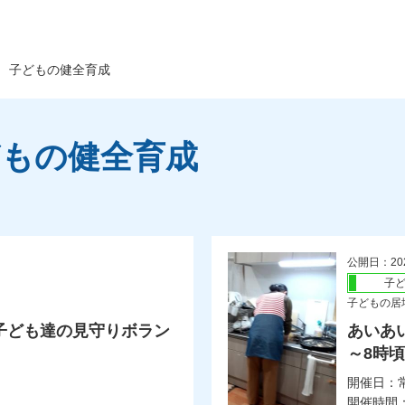
子どもの健全育成
どもの健全育成
公開日：20
子
子どもの居
子ども達の見守りボラン
あいあ
～8時
開催日：
開催時間