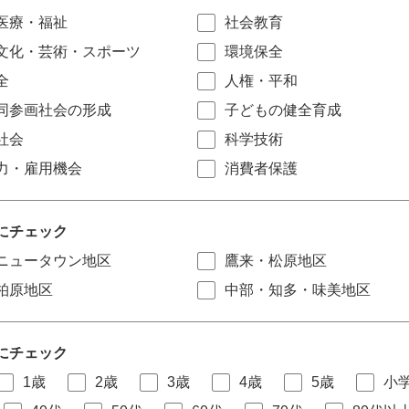
医療・福祉
社会教育
文化・芸術・スポーツ
環境保全
全
人権・平和
同参画社会の形成
子どもの健全育成
社会
科学技術
力・雇用機会
消費者保護
にチェック
ニュータウン地区
鷹来・松原地区
柏原地区
中部・知多・味美地区
にチェック
1歳
2歳
3歳
4歳
5歳
小