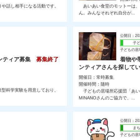
りや話し相手になる活動です。
あいあい食堂のモットーは、
ん。みんなそれぞれ自分が...
公開日：20
子
子どもの居
ンティア募集
募集終了
着物や
ンティアさんを探して
開催日：常時募集
開催時間：随時
験型科学実験を用意しており、
子どもの居場所応援団「あい
MINANOさんのご協力で、...
公開日：20
ま
子どもの居