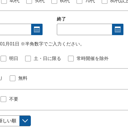
40代
50代
60代
70代
80代以
終了
年01月01日 ※半角数字でご入力ください。
明日
土・日に限る
常時開催を除外
り
無料
不要