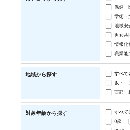
保健・
学術・
地域安
男女共
情報化
職業能
すべて
地域から探す
坂下・
西部・
すべて
対象年齢から探す
0歳