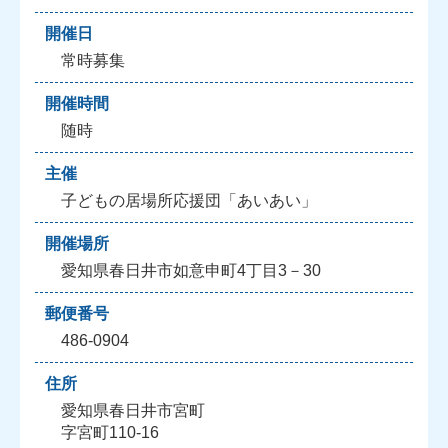
開催日
常時募集
開催時間
随時
主催
子どもの居場所応援団「あいあい」
開催場所
愛知県春日井市如意申町4丁目3－30
郵便番号
486-0904
住所
愛知県春日井市宮町
字宮町110-16