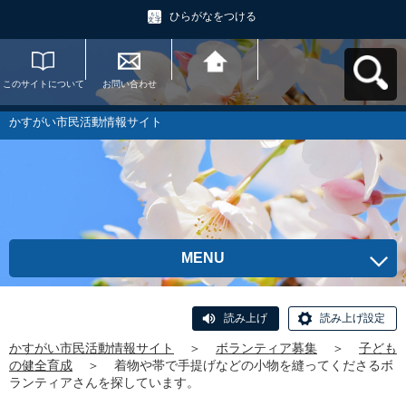
ひらがなをつける
このサイトについて
お問い合わせ
かすがい市民活動情
報サイトへ戻る
かすがい市民活動情報サイト
MENU
読み上げ
読み上げ設定
かすがい市民活動情報サイト
＞
ボランティア募集
＞
子ども
の健全育成
＞
着物や帯で手提げなどの小物を縫ってくださるボ
ランティアさんを探しています。