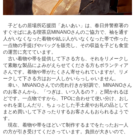
子どもの居場所応援団「あいあい」は、春日井警察署の
すぐそばにある喫茶店MINANOさんのご協力で、袖を通す
人がいなくなった着物や結ぶ人がいなくなった帯で作った
一点物の手提げやバッグを販売し、その収益を子ども食堂
の運営に充てています。
古い着物や帯を提供して下さる方も、それをリメークし
て素敵な製品によみがえらせてくださる方もボランティア
さんです。着物や帯がたくさん寄せられていますが、リメ
ークして下さる方はお一人しかいらっしゃいません。
幸い、MNANOさんでの売れ行きが好調で、MINANOさん
のお客さんから、「つぎは、いつ入るの？」と聞かれるほ
どです。一点物ですから、TPOに合わせて使い分け、おし
ゃれを楽しんだり、ちょっとした手土産やお礼の品として
まとめ買いして下さったりするお客さんもおられるようで
す。
現在、着物や帯をほどいて制作するまでをたったお一人
の方が引き受けてくださっています。負担が大きいので、