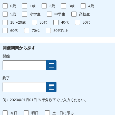
0歳
1歳
2歳
3歳
4歳
5歳
小学生
中学生
高校生
18〜29歳
30代
40代
50代
60代
70代
80代以上
開催期間から探す
開始
終了
例）2023年01月01日 ※半角数字でご入力ください。
今日
明日
土・日に限る