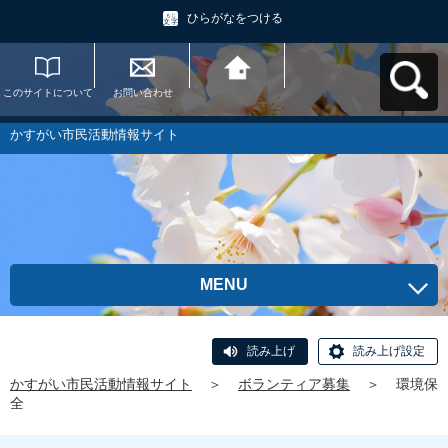
ひらがなをつける
このサイトについて
お問い合わせ
かすがい市民活動情
報サイトへ戻る
かすがい市民活動情報サイト
MENU
読み上げ
読み上げ設定
かすがい市民活動情報サイト
＞
ボランティア募集
＞
環境保
全