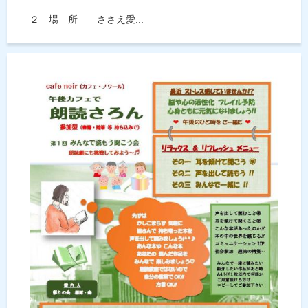
２ 場 所 ささえ愛...