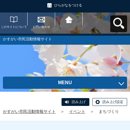
ひらがなをつける
このサイトについて
お問い合わせ
かすがい市民活動情
報サイトへ戻る
かすがい市民活動情報サイト
MENU
読み上げ
読み上げ設定
かすがい市民活動情報サイト
＞
イベント
＞
まちづくり