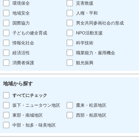
環境保全
災害救援
地域安全
人権・平和
国際協力
男女共同参画社会の形成
子どもの健全育成
NPO活動支援
情報化社会
科学技術
経済活性
職業能力・雇用機会
消費者保護
観光振興
地域から探す
すべてにチェック
坂下・ニュータウン地区
鷹来・松原地区
東部・南城地区
西部・柏原地区
中部・知多・味美地区