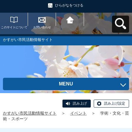
ひらがなをつける
このサイトについて
お問い合わせ
かすがい市民活動情
報サイトへ戻る
かすがい市民活動情報サイト
MENU
読み上げ
読み上げ設定
かすがい市民活動情報サイト
＞
イベント
＞
学術・文化・芸
術・スポーツ