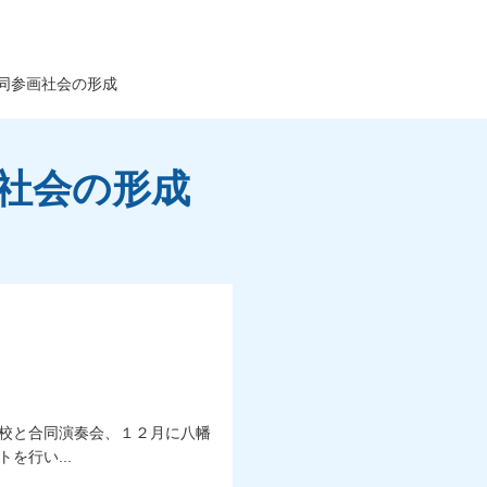
同参画社会の形成
画社会の形成
校と合同演奏会、１２月に八幡
を行い...