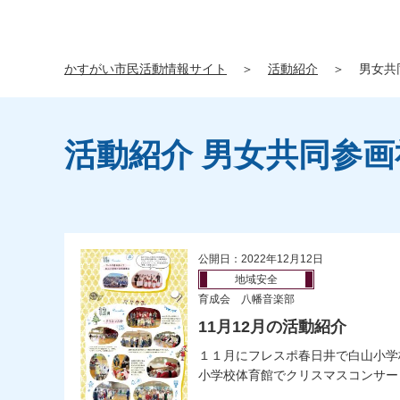
かすがい市民活動情報サイト
＞
活動紹介
＞
男女共
活動紹介 男女共同参
公開日：2022年12月12日
地域安全
育成会 八幡音楽部
11月12月の活動紹介
１１月にフレスポ春日井で白山小学
小学校体育館でクリスマスコンサート