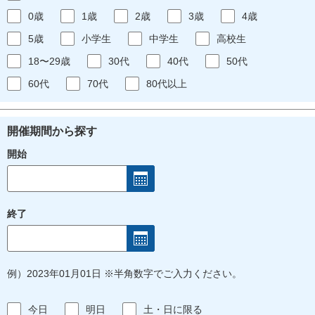
0歳
1歳
2歳
3歳
4歳
5歳
小学生
中学生
高校生
18〜29歳
30代
40代
50代
60代
70代
80代以上
開催期間から探す
開始
終了
例）2023年01月01日 ※半角数字でご入力ください。
今日
明日
土・日に限る