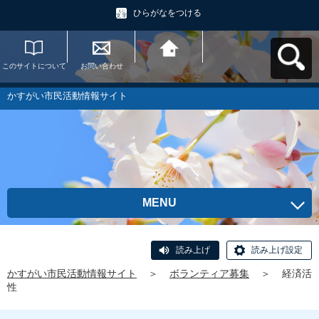
ひらがなをつける
このサイトについて
お問い合わせ
かすがい市民活動情
報サイトへ戻る
かすがい市民活動情報サイト
MENU
読み上げ
読み上げ設定
かすがい市民活動情報サイト
＞
ボランティア募集
＞
経済活
性