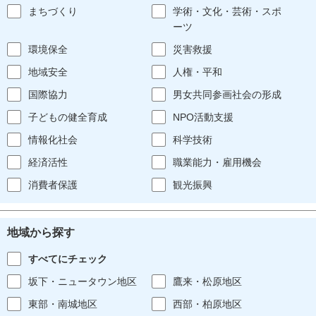
まちづくり
学術・文化・芸術・スポ
ーツ
環境保全
災害救援
地域安全
人権・平和
国際協力
男女共同参画社会の形成
子どもの健全育成
NPO活動支援
情報化社会
科学技術
経済活性
職業能力・雇用機会
消費者保護
観光振興
地域から探す
すべてにチェック
坂下・ニュータウン地区
鷹来・松原地区
東部・南城地区
西部・柏原地区