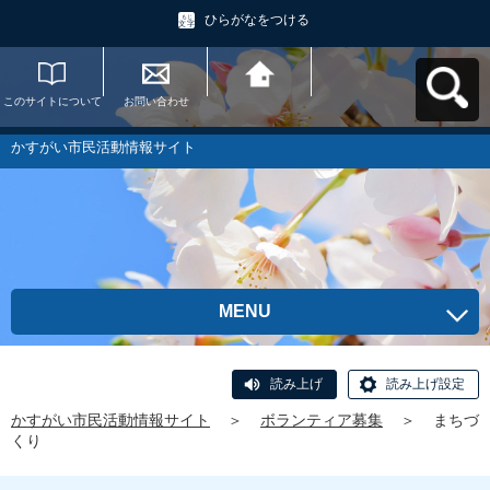
ひらがなをつける
このサイトについて
お問い合わせ
かすがい市民活動情
報サイトへ戻る
かすがい市民活動情報サイト
MENU
読み上げ
読み上げ設定
かすがい市民活動情報サイト
＞
ボランティア募集
＞
まちづ
くり