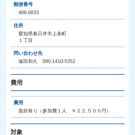
郵便番号
486-0833
住所
愛知県春日井市上条町
１丁目
問い合わせ先
塚田和久 090-1410-5352
費用
費用
負担有り（参加費１人 ￥２２,５００円）
対象