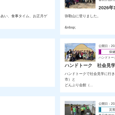
2026
いあい、食事タイム、お正月ゲ
弥勒山に登りました。
&nbsp;
公開日：20
保
ハンドトー
ハンドトーク 社会見学
ハンドトークで社会見学に行き
市）と
どんぶり会館（...
公開日：20
災