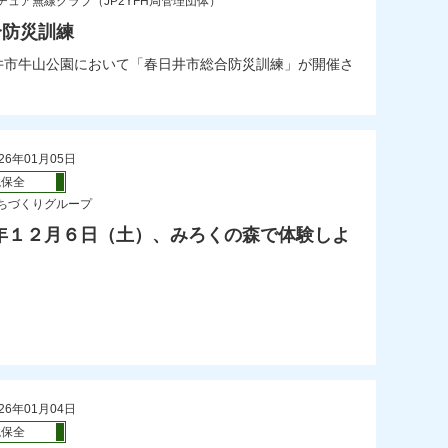
チュア無線クラブ（JP2YFH局管理団体）
合防災訓練
日井市牛山公園において「春日井市総合防災訓練」が開催さ
26年01月05日
境保全
ちづくりグループ
年１２月６日（土）、みろくの森で体験しよ
26年01月04日
境保全