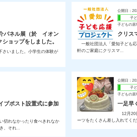
公開日：20
子
子どもの居
紹介パネル展（於 イオン
クリス
クショップをしました。
一般社団法人「愛知子ども応
軒のご家庭にクリスマ...
下さいました。小学生の体験が
公開日：20
子
子どもの居
ライブポスト設置式に参加
一足早
12月2
ーツをたくさん差し入れてくださ
い切れなかったり食べきれなか
、それ...