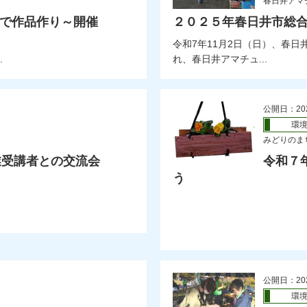
春日井アマ
子で作品作り～開催
２０２５年春日井市総
令和7年11月2日（日）、春
.
れ、春日井アマチュ...
公開日：20
環
みどりのま
業受講者との交流会
令和７
う
公開日：20
環