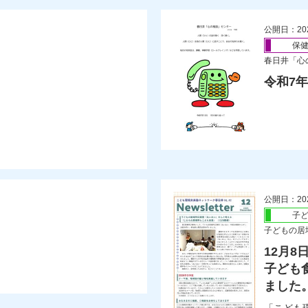
公開日：20
保
春日井「心
令和7
公開日：20
子
子どもの居
12月
子ども
ました