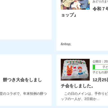
みどりのま
令和７
ョップ』
&nbsp;
公開日：20
子
子どもの居
で、餅つき大会をしまし
12月
チ会をしました。
堂のコラボで、年末恒例の餅つ
この日のメインは、手作りピ
ッフの一人が、2日前か...