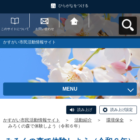
ひらがなをつける
このサイトについて
お問い合わせ
かすがい市民活動情
報サイトへ戻る
かすがい市民活動情報サイト
MENU
読み上げ
読み上げ設定
かすがい市民活動情報サイト
＞
活動紹介
＞
環境保全
＞
みろくの森で体験しよう（令和６年）