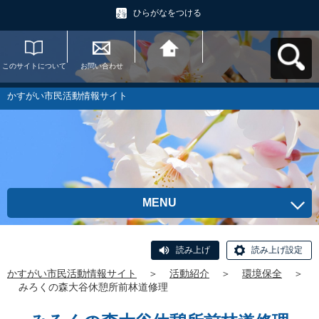
ひらがなをつける
このサイトについて
お問い合わせ
かすがい市民活動情
報サイトへ戻る
かすがい市民活動情報サイト
MENU
読み上げ
読み上げ設定
かすがい市民活動情報サイト
＞
活動紹介
＞
環境保全
＞
みろくの森大谷休憩所前林道修理