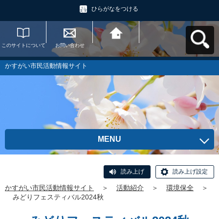
ひらがなをつける
このサイトについて
お問い合わせ
かすがい市民活動情
報サイトへ戻る
かすがい市民活動情報サイト
MENU
読み上げ
読み上げ設定
かすがい市民活動情報サイト
＞
活動紹介
＞
環境保全
＞
みどりフェスティバル2024秋