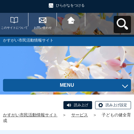
ひらがなをつける
このサイトについて
お問い合わせ
かすがい市民活動情
報サイトへ戻る
かすがい市民活動情報サイト
MENU
読み上げ
読み上げ設定
かすがい市民活動情報サイト
＞
サービス
＞
子どもの健全育
成