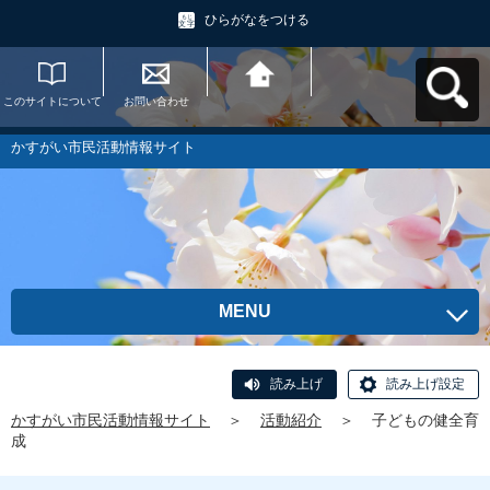
ひらがなをつける
このサイトについて
お問い合わせ
かすがい市民活動情
報サイトへ戻る
かすがい市民活動情報サイト
MENU
読み上げ
読み上げ設定
かすがい市民活動情報サイト
＞
活動紹介
＞
子どもの健全育
成