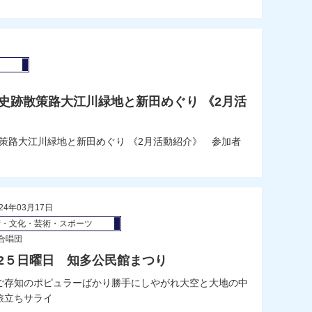
ツ
市南区史跡散策路大江川緑地と新田めぐり 《2月活
史跡散策路大江川緑地と新田めぐり 《2月活動紹介》 参加者
24年03月17日
術・文化・芸術・スポーツ
合唱団
/2/2５日曜日 知多公民館まつり
ご存知のポピュラーばかり勝手にしやがれ大空と大地の中
旅立ちサライ