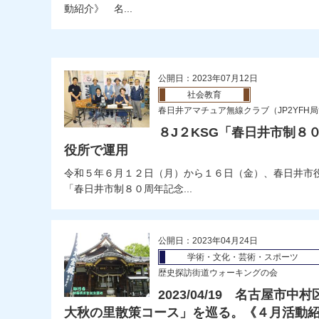
動紹介》 名...
公開日：2023年07月12日
社会教育
春日井アマチュア無線クラブ（JP2YFH
８J２KSG「春日井市制８
役所で運用
令和５年６月１２日（月）から１６日（金）、春日井市
「春日井市制８０周年記念...
公開日：2023年04月24日
学術・文化・芸術・スポーツ
歴史探訪街道ウォーキングの会
2023/04/19 名古屋市
大秋の里散策コース」を巡る。《４月活動