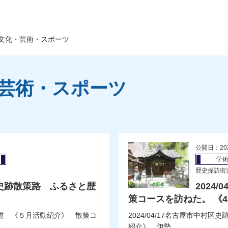
文化・芸術・スポーツ
・芸術・スポーツ
公開日：20
学
歴史探訪街
穂区史跡散策路 ふるさと歴
2024
策コースを訪ねた。 《
史の道 《５月活動紹介》 散策コ
2024/04/17名古屋市中
紹介》 伊勢...