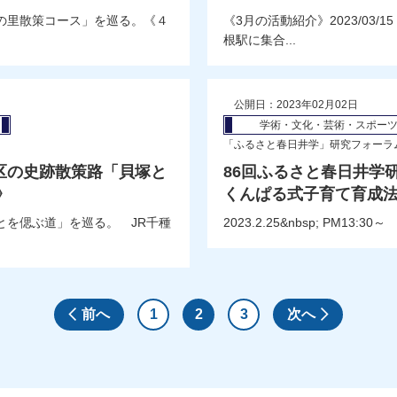
大秋の里散策コース」を巡る。《４
《3月の活動紹介》2023/03
根駅に集合...
公開日：2023年02月02日
学術・文化・芸術・スポー
「ふるさと春日井学」研究フォーラ
瑞穂区の史跡散策路「貝塚と
86回ふるさと春日井学
》
くんぱる式子育て育成
あとを偲ぶ道」を巡る。 JR千種
2023.2.25&nbsp; PM
前へ
1
2
3
次へ