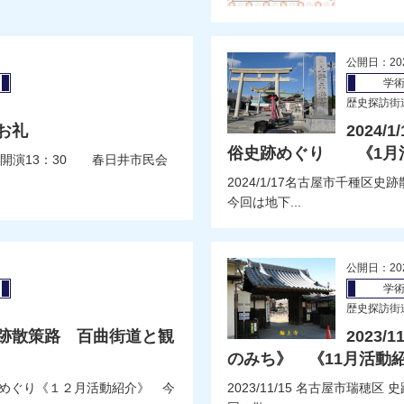
公開日：20
学
歴史探訪街
お礼
2024
俗史跡めぐり 《1月
00 開演13：30 春日井市民会
2024/1/17名古屋市千種
今回は地下...
公開日：20
学
歴史探訪街
港区史跡散策路 百曲街道と観
2023
のみち》 《11月活動
音堂めぐり《１２月活動紹介》 今
2023/11/15 名古屋市瑞