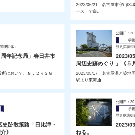
2023/06/21 名古屋市守
ース」で白...
公開日：20
学
局管理団体）
歴史探訪街
０周年記念局」春日井市
2023
周辺史跡めぐり 」《５
役所において、８Ｊ２ＫＳＧ
2023/05/17 名古屋港
駅より東海通...
公開日：20
学
歴史探訪街
中村区史跡散策路「日比津・
2023
紹介》
ねる。