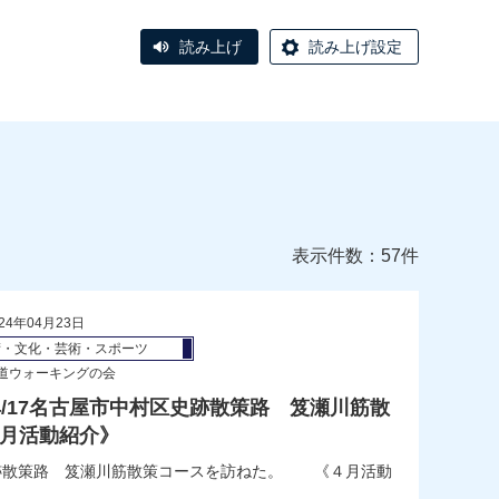
読み上げ
読み上げ設定
表示件数：57件
24年04月23日
術・文化・芸術・スポーツ
道ウォーキングの会
/04/17名古屋市中村区史跡散策路 笈瀬川筋散
4月活動紹介》
村区史跡散策路 笈瀬川筋散策コースを訪ねた。 《４月活動