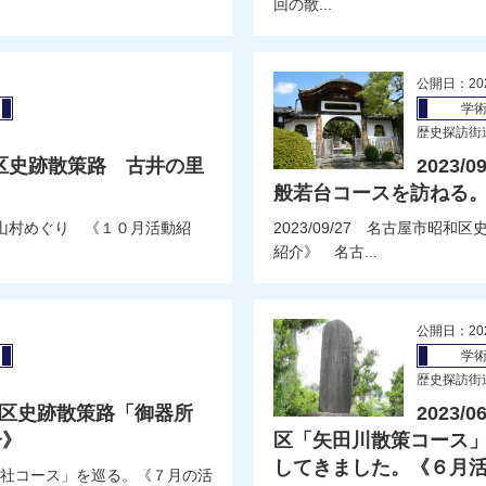
回の散...
公開日：20
学
歴史探訪街
千種区史跡散策路 古井の里
2023
般若台コースを訪ねる。
と丸山村めぐり 《１０月活動紹
2023/09/27 名古屋市
紹介》 名古...
公開日：20
学
歴史探訪街
昭和区史跡散策路「御器所
2023
介》
区「矢田川散策コース
してきました。《６月
、寺社コース」を巡る。《７月の活