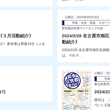
公開日：2024年04月22日
学術・文化・芸術・スポー
歴史探訪街道ウォーキングの会
旅 《３月活動紹介》
2024/2/28 名古屋
動紹介》
動紹介》参加者は青春18きっぷを
2024/2/28 名古屋市南区
は、それぞ...
公開日：20
学
春日井男声
7)
2024
曲目は 
でいい日