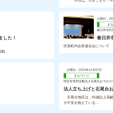
今日は、引きこもり・不登校
公開日：20
ま
春日井市区
しました！
春日井
区長町内会長連合会について
...
公開日：2023年12月07日
まちづくり
特定非営利活動法人石尾台おでかけ
法人立ち上げと石尾台
石尾台地区は、65歳以上高齢
や不安を抱えている...