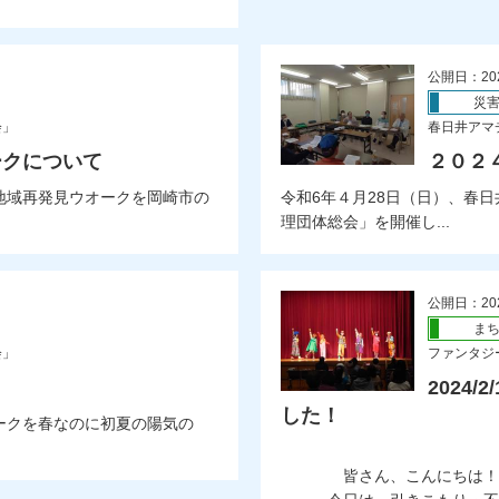
公開日：20
災
会」
春日井アマ
ークについて
２０２
地域再発見ウオークを岡崎市の
令和6年４月28日（日）、春
理団体総会」を開催し...
公開日：20
ま
会」
ファンタジ
2024
した！
ークを春なのに初夏の陽気の
皆さん、こんにちは！