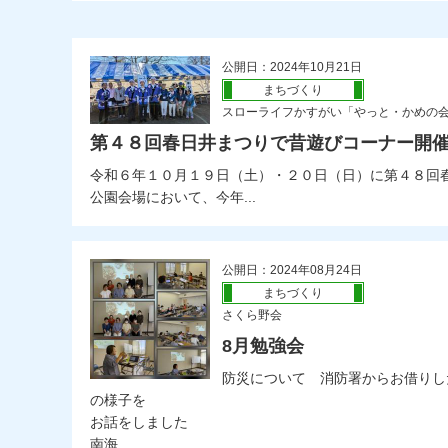
公開日：2024年10月21日
まちづくり
スローライフかすがい「やっと・かめの
第４８回春日井まつりで昔遊びコーナー開
令和６年１０月１９日（土）・２０日（日）に第４８回
公園会場において、今年...
公開日：2024年08月24日
まちづくり
さくら野会
8月勉強会
防災について 消防署からお借りしたP
の様子を
お話をしました
南海...