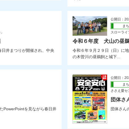
公開日：20
ま
会」
スローライ
催
令和６年度 犬山の昼
春日井まつりが開催され、中央
令和６年９月２９日（日）に地
の木曽川の昼鵜飼と城下...
公開日：20
ま
ささえ愛セ
団体さ
owerPointを見ながら春日井
団体さん