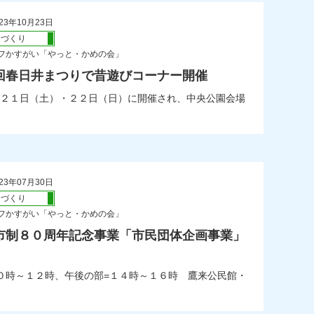
23年10月23日
ちづくり
フかすがい「やっと・かめの会」
回春日井まつりで昔遊びコーナー開催
２１日（土）・２２日（日）に開催され、中央公園会場
23年07月30日
ちづくり
フかすがい「やっと・かめの会」
市制８０周年記念事業「市民団体企画事業」
０時～１２時、午後の部=１４時～１６時 鷹来公民館・