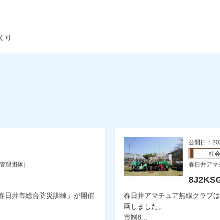
くり
公開日：20
社
局管理団体）
春日井アマ
8J2K
「春日井市総合防災訓練」が開催
春日井アマチュア無線クラブは
画しました。
市制8...