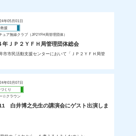
24年05月01日
害救援
チュア無線クラブ（JP2YFH局管理団体）
４年ＪＰ２ＹＦＨ局管理団体総会
日井市市民活動支援センターにおいて「ＪＰ２ＹＦＨ局管
24年03月07日
ちづくり
ー☆クラウン
/2/11 白井博之先生の講演会にゲスト出演しま