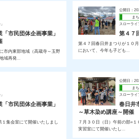
公開日：20
ま
会」
スローライ
業「市民団体企画事業」
第４７
催
第４７回春日井まつりが１０月
において、今年も子ども...
に市内東部地域（高蔵寺～玉野
域再発...
公開日：20
ま
会」
スローライ
業「市民団体企画事業」
春日井
～草木染め講座～開催
第１集会室にて開催いたしまし
７月３０日（日）午前の部=１
実習室にて開催いたし...