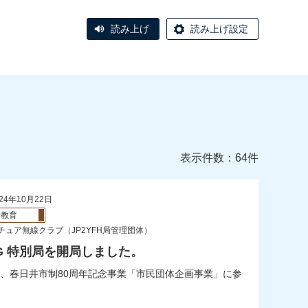
読み上げ
読み上げ設定
表示件数：64件
24年10月22日
会教育
チュア無線クラブ（JP2YFH局管理団体）
SG 特別局を開局しました。
、春日井市制80周年記念事業「市民団体企画事業」に参