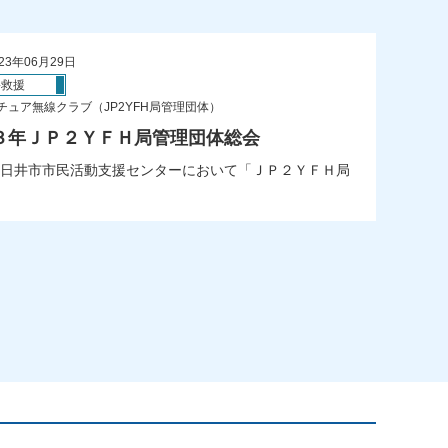
23年06月29日
害救援
チュア無線クラブ（JP2YFH局管理団体）
３年ＪＰ２ＹＦＨ局管理団体総会
日井市市民活動支援センターにおいて「ＪＰ２ＹＦＨ局