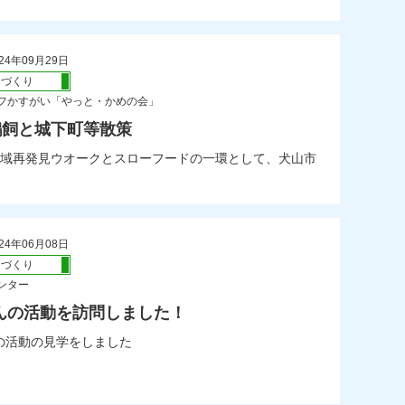
24年09月29日
ちづくり
フかすがい「やっと・かめの会」
鵜飼と城下町等散策
域再発見ウオークとスローフードの一環として、犬山市
24年06月08日
ちづくり
ンター
んの活動を訪問しました！
の活動の見学をしました