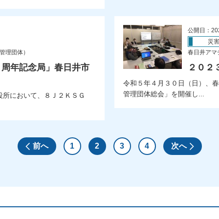
公開日：20
災
局管理団体）
春日井アマ
０周年記念局」春日井市
２０２
令和５年４月３０日（日）、春
管理団体総会」を開催し...
役所において、８Ｊ２ＫＳＧ
前へ
1
2
3
4
次へ