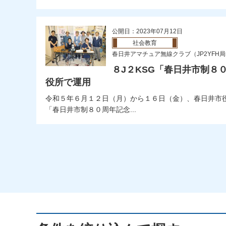
公開日：2023年07月12日
社会教育
春日井アマチュア無線クラブ（JP2YFH
８J２KSG「春日井市制８
役所で運用
令和５年６月１２日（月）から１６日（金）、春日井市
「春日井市制８０周年記念...