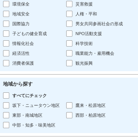
環境保全
災害救援
地域安全
人権・平和
国際協力
男女共同参画社会の形成
子どもの健全育成
NPO活動支援
情報化社会
科学技術
経済活性
職業能力・雇用機会
消費者保護
観光振興
地域から探す
すべてにチェック
坂下・ニュータウン地区
鷹来・松原地区
東部・南城地区
西部・柏原地区
中部・知多・味美地区