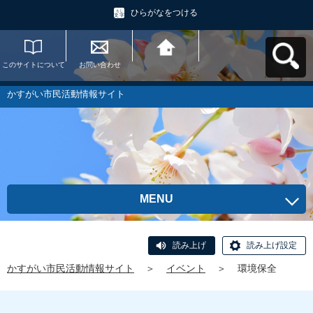
ひらがなをつける
このサイトについて
お問い合わせ
かすがい市民活動情
報サイトへ戻る
かすがい市民活動情報サイト
MENU
読み上げ
読み上げ設定
かすがい市民活動情報サイト
＞
イベント
＞
環境保全