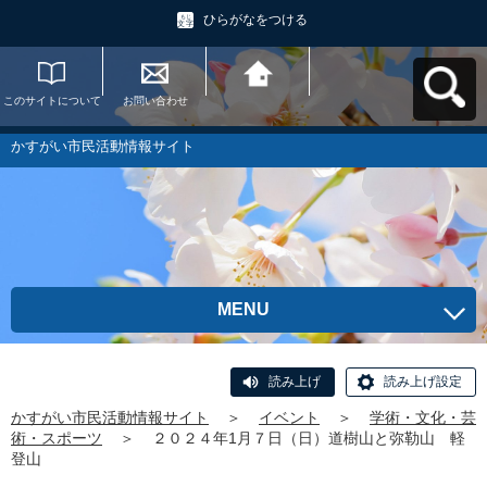
ひらがなをつける
このサイトについて
お問い合わせ
かすがい市民活動情
報サイトへ戻る
かすがい市民活動情報サイト
MENU
読み上げ
読み上げ設定
かすがい市民活動情報サイト
＞
イベント
＞
学術・文化・芸
術・スポーツ
＞
２０２４年1月７日（日）道樹山と弥勒山 軽
登山