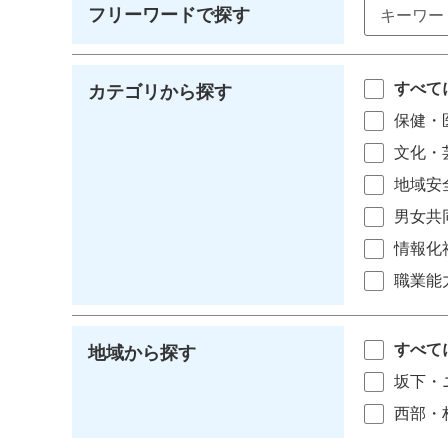
フリーワードで探す
すべて
カテゴリから探す
保健・
文化・
地域安
男女共
情報化
職業能
すべて
地域から探す
坂下・
西部・