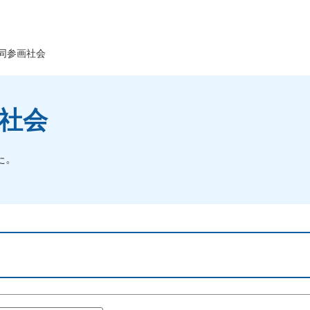
同参画社会
画社会
た。