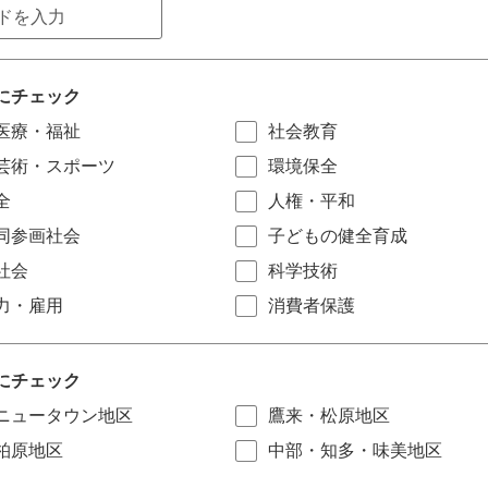
にチェック
医療・福祉
社会教育
芸術・スポーツ
環境保全
全
人権・平和
同参画社会
子どもの健全育成
社会
科学技術
力・雇用
消費者保護
にチェック
ニュータウン地区
鷹来・松原地区
柏原地区
中部・知多・味美地区