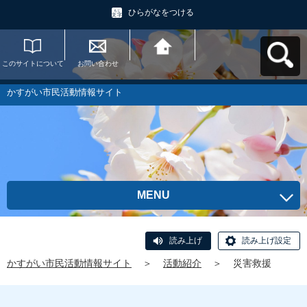
ひらがなをつける
このサイトについて
お問い合わせ
かすがい市民活動情
報サイトへ戻る
かすがい市民活動情報サイト
MENU
読み上げ
読み上げ設定
かすがい市民活動情報サイト
＞
活動紹介
＞
災害救援