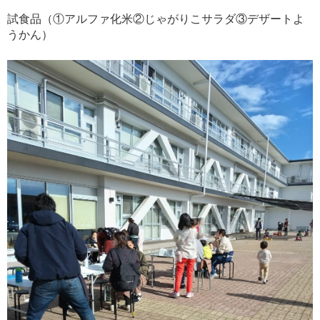
試食品（①アルファ化米②じゃがりこサラダ③デザートよ
うかん）