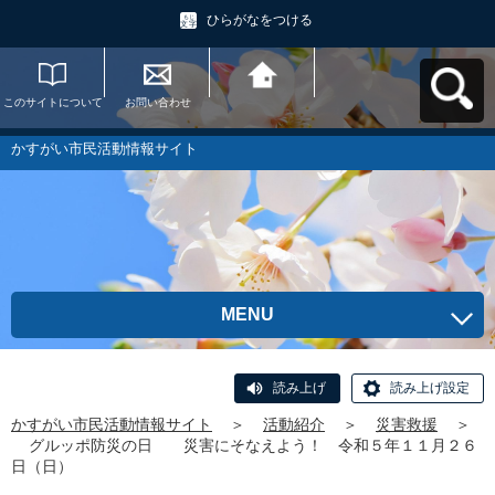
ひらがなをつける
このサイトについて
お問い合わせ
かすがい市民活動情
報サイトへ戻る
かすがい市民活動情報サイト
MENU
読み上げ
読み上げ設定
かすがい市民活動情報サイト
＞
活動紹介
＞
災害救援
＞
グルッポ防災の日 災害にそなえよう！ 令和５年１１月２６
日（日）