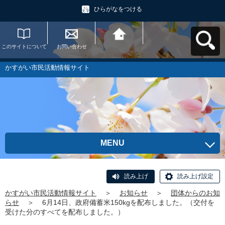
ひらがなをつける
このサイトについて
お問い合わせ
かすがい市民活動情
報サイトへ戻る
かすがい市民活動情報サイト
MENU
読み上げ
読み上げ設定
かすがい市民活動情報サイト
＞
お知らせ
＞
団体からのお知
らせ
＞
6月14日、政府備蓄米150kgを配布しました。（交付を
受けた分のすべてを配布しました。）