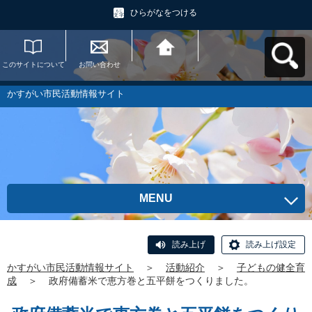
ひらがなをつける
このサイトについて
お問い合わせ
かすがい市民活動情
報サイトへ戻る
かすがい市民活動情報サイト
MENU
読み上げ
読み上げ設定
かすがい市民活動情報サイト
＞
活動紹介
＞
子どもの健全育
成
＞
政府備蓄米で恵方巻と五平餅をつくりました。