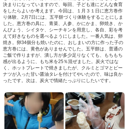
決まりになっていますので、毎回、子ども達にどんな食育
をしたらよいか考えます。今回は、１月３１日に恵方巻作
り体験、2月7日には、五平餅づくり体験をすることにしま
した。恵方巻の具に、青菜、人参、かにかま、卵焼き、か
んぴょう、シイタケ、シーチキンを用意し、各自、彩を考
えて好きなものを選べるようにしました。一番人気は、卵
焼き。卵34個分も焼いたのに、おしまいの方に作った子の
恵方巻には、黄色がありませんでした。五平餅は、普通の
ご飯で作りますが、潰し方が多少足りなくても、もちもち
感が出るように、もち米を25％混ぜました。炭火ではな
く、ホットプレートで焼きましたが、クルミとゴマとピー
ナツが入った甘い醤油タレを付けてやいたので、味は良か
ったです。次は、炭火で情緒たっぷりにしたいです。