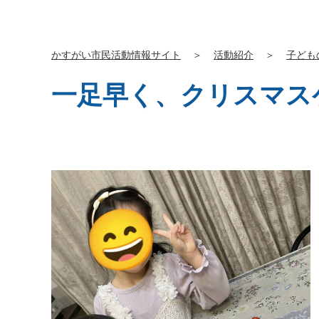
かすがい市民活動情報サイト
＞
活動紹介
＞
子ども
一足早く、クリスマス