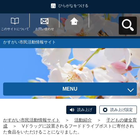
ひらがなをつける
このサイトについて
お問い合わせ
かすがい市民活動情
報サイトへ戻る
かすがい市民活動情報サイト
MENU
読み上げ
読み上げ設定
かすがい市民活動情報サイト
＞
活動紹介
＞
子どもの健全育
成
＞
Vドラッグに設置されるフードドライブポストに寄付され
た食品をいただけることになりました。