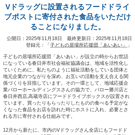
Vドラッグに設置されるフードドライ
ブポストに寄付された食品をいただけ
ることになりました。
公開日：2025年11月18日 最終更新日：2025年11月18日
登録元：「
子どもの居場所応援団「あいあい」
」
子どもの居場所応援団「あいあい」が設立の時からお世話
になっている春日井市社会福祉協議会は、地域を活性化し
ていくために、私たちのように福祉活動をしている団体と
地元企業のつながりを深め、お互いの活動を支え合える関
係づくりを目指しています。その一環として、地域応援企
業バローホールディングスさんの協力で、バロー勝川店と
春日井西店,高蔵寺店にフードドライブボックスが設置され
ています。買ったりもらったりしたものの食べる予定がな
くなった食品をお店を訪れた時にホストに入れ、必要とさ
れる方に寄付される仕組みです。
12月から新たに、市内のVドラッグさん全店にもフードド