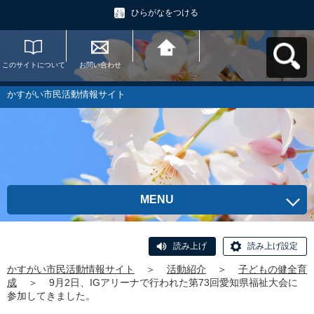
ひらがなをつける
このサイトについて
お問い合わせ
かすがい市民活動情
報サイトへ戻る
かすがい市民活動情報サイト
MENU
読み上げ
読み上げ設定
かすがい市民活動情報サイト
＞
活動紹介
＞
子どもの健全育
成
＞
9月2日、IGアリーナで行われた第73回愛知県福祉大会に
参加してきました。