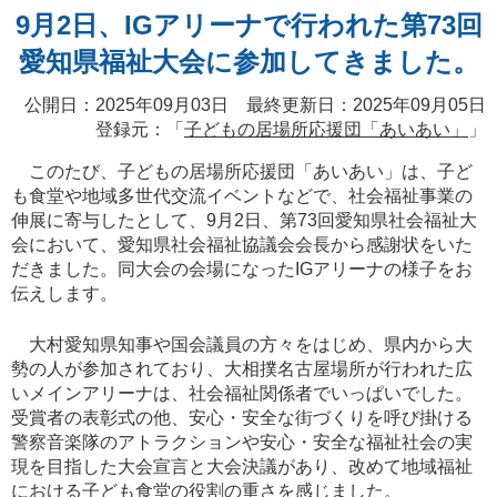
9月2日、IGアリーナで行われた第73回
愛知県福祉大会に参加してきました。
公開日：2025年09月03日 最終更新日：2025年09月05日
登録元：「
子どもの居場所応援団「あいあい」
」
このたび、子どもの居場所応援団「あいあい」は、子ど
も食堂や地域多世代交流イベントなどで、社会福祉事業の
伸展に寄与したとして、9月2日、第73回愛知県社会福祉大
会において、愛知県社会福祉協議会会長から感謝状をいた
だきました。同大会の会場になったIGアリーナの様子をお
伝えします。
大村愛知県知事や国会議員の方々をはじめ、県内から大
勢の人が参加されており、大相撲名古屋場所が行われた広
いメインアリーナは、社会福祉関係者でいっぱいでした。
受賞者の表彰式の他、安心・安全な街づくりを呼び掛ける
警察音楽隊のアトラクションや安心・安全な福祉社会の実
現を目指した大会宣言と大会決議があり、改めて地域福祉
における子ども食堂の役割の重さを感じました。