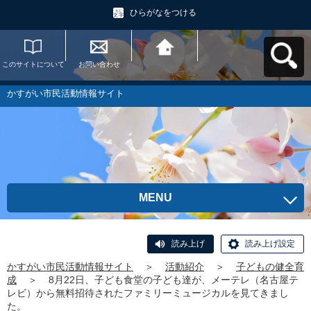
ひらがなをつける
このサイトについて
お問い合わせ
かすがい市民活動情
報サイトへ戻る
かすがい市民活動情報サイト
MENU
読み上げ
読み上げ設定
かすがい市民活動情報サイト
＞
活動紹介
＞
子どもの健全育
成
＞
8月22日、子ども食堂の子ども達が、メーテレ（名古屋テ
レビ）から無料招待されたファミリーミュージカルを見てきまし
た。