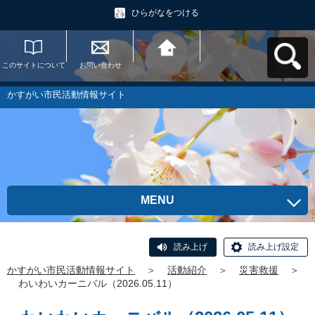
ひらがなをつける
このサイトについて
お問い合わせ
かすがい市民活動情
報サイトへ戻る
かすがい市民活動情報サイト
MENU
読み上げ
読み上げ設定
かすがい市民活動情報サイト
＞
活動紹介
＞
災害救援
＞
わいわいカーニバル（2026.05.11）