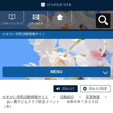
ひらがなをつける
このサイトについて
お問い合わせ
かすがい市民活動情
報サイトへ戻る
かすがい市民活動情報サイト
MENU
読み上げ
読み上げ設定
かすがい市民活動情報サイト
＞
活動紹介
＞
災害救援
＞
あい農子どもクラブ防災イベント 令和６年７月２５日
（木）