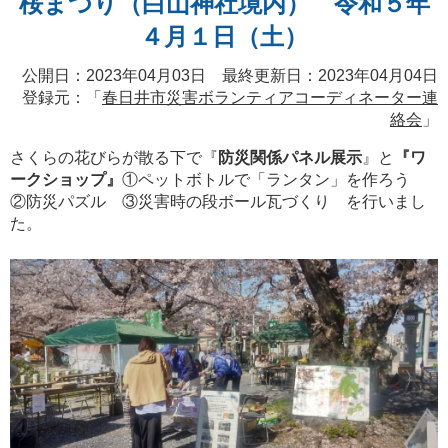
桜まつり（白山神社境内） 令和５年
４月１日（土）
公開日：2023年04月03日 最終更新日：2023年04月04日
登録元：「
春日井市災害ボランティアコーディネーター連
絡会
」
さくらの花びらが散る下で『
防災関係パネル展示
』と
『ワ
ークショップ』
①ペットボトルで「ランタン」を作ろう
②防災パズル ③災害時の段ボール瓦づくり を行いまし
た。