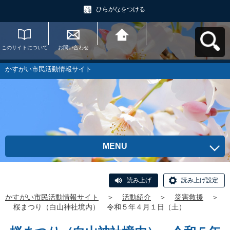
ひらがなをつける
このサイトについて
お問い合わせ
かすがい市民活動情
報サイトへ戻る
かすがい市民活動情報サイト
MENU
読み上げ
読み上げ設定
かすがい市民活動情報サイト
＞
活動紹介
＞
災害救援
＞
桜まつり（白山神社境内） 令和５年４月１日（土）