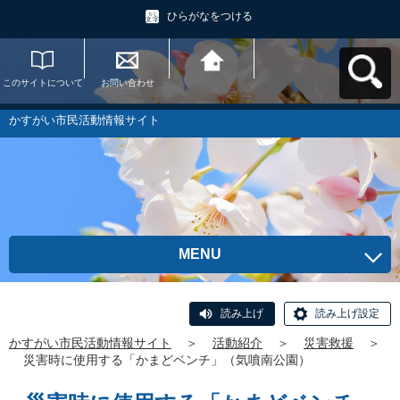
ひらがなをつける
このサイトについて
お問い合わせ
かすがい市民活動情
報サイトへ戻る
かすがい市民活動情報サイト
MENU
読み上げ
読み上げ設定
かすがい市民活動情報サイト
＞
活動紹介
＞
災害救援
＞
災害時に使用する「かまどベンチ」（気噴南公園）