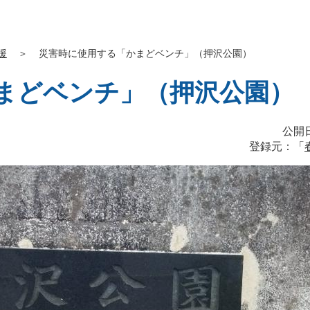
援
＞
災害時に使用する「かまどベンチ」（押沢公園）
まどベンチ」（押沢公園）
公開日
登録元：「