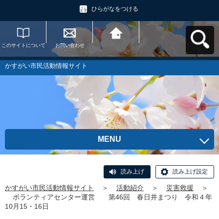
ひらがなをつける
このサイトについて
お問い合わせ
かすがい市民活動情
報サイトへ戻る
かすがい市民活動情報サイト
MENU
読み上げ
読み上げ設定
かすがい市民活動情報サイト
＞
活動紹介
＞
災害救援
＞
ボランティアセンター運営 第46回 春日井まつり 令和４年
10月15・16日