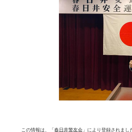
この情報は、「
春日井警友会
」により登録されまし