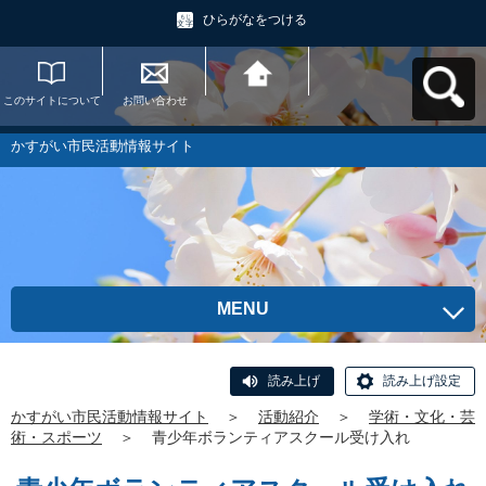
ひらがなをつける
このサイトについて
お問い合わせ
かすがい市民活動情
報サイトへ戻る
かすがい市民活動情報サイト
MENU
読み上げ
読み上げ設定
かすがい市民活動情報サイト
＞
活動紹介
＞
学術・文化・芸
術・スポーツ
＞
青少年ボランティアスクール受け入れ