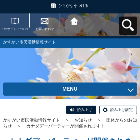
ひらがなをつける
このサイトについて
お問い合わせ
かすがい市民活動情
報サイトへ戻る
かすがい市民活動情報サイト
MENU
読み上げ
読み上げ設定
かすがい市民活動情報サイト
＞
お知らせ
＞
団体からのお知
らせ
＞
カナダデーパーティーが開催されます！