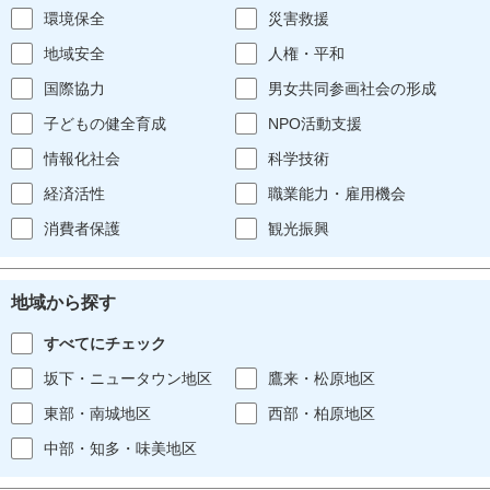
環境保全
災害救援
地域安全
人権・平和
国際協力
男女共同参画社会の形成
子どもの健全育成
NPO活動支援
情報化社会
科学技術
経済活性
職業能力・雇用機会
消費者保護
観光振興
地域から探す
すべてにチェック
坂下・ニュータウン地区
鷹来・松原地区
東部・南城地区
西部・柏原地区
中部・知多・味美地区