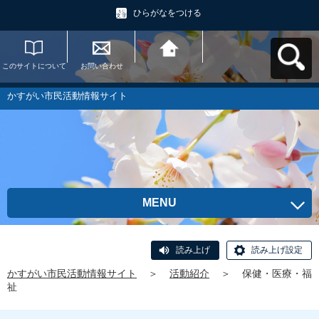
ひらがなをつける
このサイトについて
お問い合わせ
かすがい市民活動情
報サイトへ戻る
かすがい市民活動情報サイト
MENU
読み上げ
読み上げ設定
かすがい市民活動情報サイト
＞
活動紹介
＞
保健・医療・福
祉