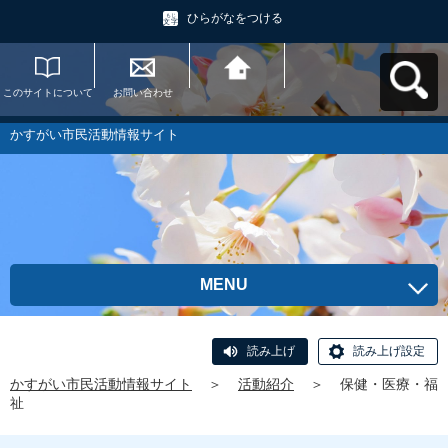
ひらがなをつける
このサイトについて
お問い合わせ
かすがい市民活動情
報サイトへ戻る
かすがい市民活動情報サイト
MENU
読み上げ
読み上げ設定
かすがい市民活動情報サイト
＞
活動紹介
＞
保健・医療・福
祉