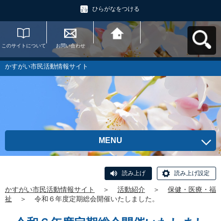
ひらがなをつける
このサイトについて
お問い合わせ
かすがい市民活動情
報サイトへ戻る
かすがい市民活動情報サイト
MENU
読み上げ
読み上げ設定
かすがい市民活動情報サイト
＞
活動紹介
＞
保健・医療・福
祉
＞
令和６年度定期総会開催いたしました。