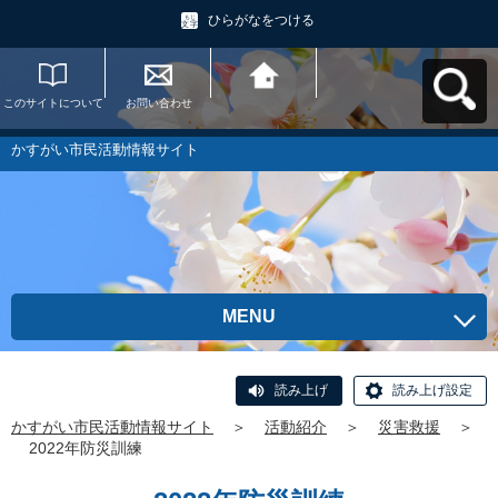
ひらがなをつける
このサイトについて
お問い合わせ
かすがい市民活動情
報サイトへ戻る
かすがい市民活動情報サイト
MENU
読み上げ
読み上げ設定
かすがい市民活動情報サイト
＞
活動紹介
＞
災害救援
＞
2022年防災訓練