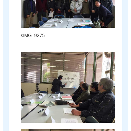
s
I
M
G
_
9
2
7
5