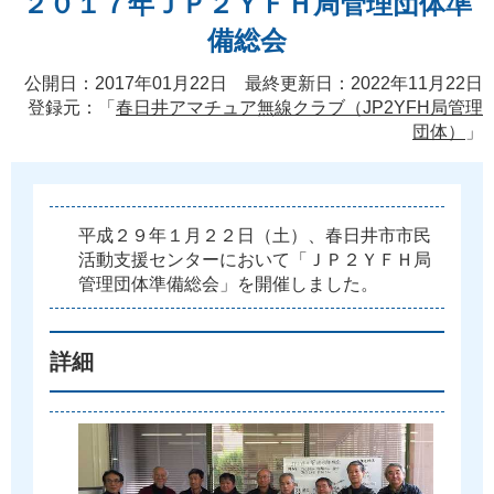
２０１７年ＪＰ２ＹＦＨ局管理団体準
備総会
公開日：2017年01月22日 最終更新日：2022年11月22日
登録元：「
春日井アマチュア無線クラブ（JP2YFH局管理
団体）
」
平
成
２
９
年
１
月
２
２
日
（
土
）
、
春
日
井
市
市
民
活
動
支
援
セ
ン
タ
ー
に
お
い
て
「
Ｊ
Ｐ
２
Ｙ
Ｆ
Ｈ
局
管
理
団
体
準
備
総
会
」
を
開
催
し
ま
し
た
。
詳細