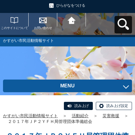
ひらがなをつける
このサイトについて
お問い合わせ
かすがい市民活動情
報サイトへ戻る
かすがい市民活動情報サイト
MENU
読み上げ
読み上げ設定
かすがい市民活動情報サイト
＞
活動紹介
＞
災害救援
＞
２０１７年ＪＰ２ＹＦＨ局管理団体準備総会