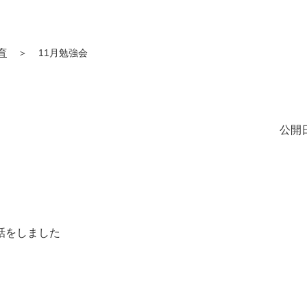
育
＞
11月勉強会
公開日
話をしました