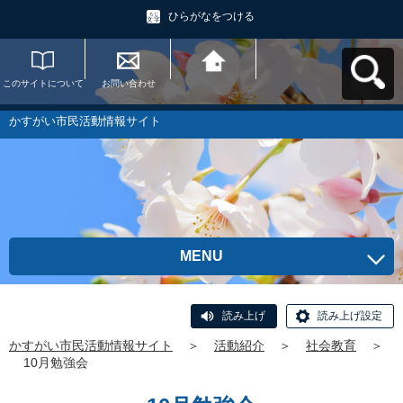
ひらがなをつける
このサイトについて
お問い合わせ
かすがい市民活動情
報サイトへ戻る
かすがい市民活動情報サイト
MENU
読み上げ
読み上げ設定
かすがい市民活動情報サイト
＞
活動紹介
＞
社会教育
＞
10月勉強会