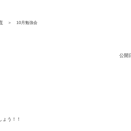
育
＞
10月勉強会
公開日
しょう！！