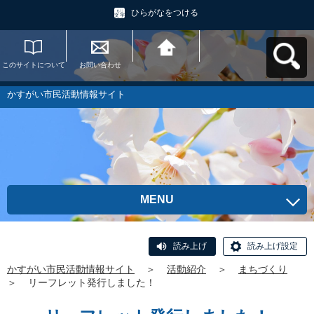
ひらがなをつける
このサイトについて
お問い合わせ
かすがい市民活動情
報サイトへ戻る
かすがい市民活動情報サイト
MENU
読み上げ
読み上げ設定
かすがい市民活動情報サイト
＞
活動紹介
＞
まちづくり
＞
リーフレット発行しました！