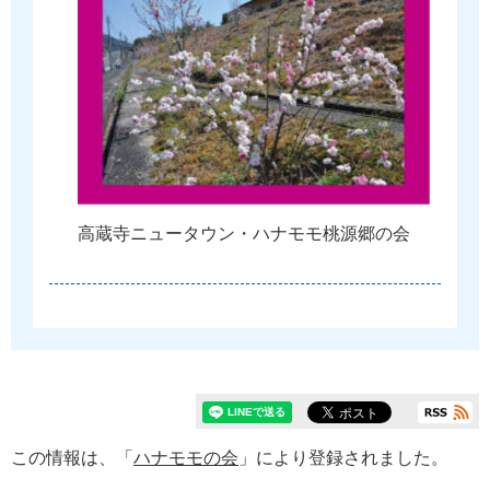
高
蔵
寺
ニ
ュ
ー
タ
ウ
ン
・
ハ
ナ
モ
モ
桃
源
郷
の
会
この情報は、「
ハナモモの会
」により登録されました。