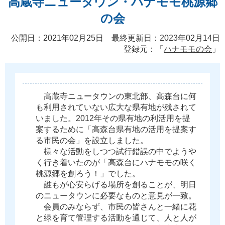
高蔵寺ニュータウン・ハナモモ桃源郷
の会
公開日：2021年02月25日 最終更新日：2023年02月14日
登録元：「
ハナモモの会
」
高
蔵
寺
ニ
ュ
ー
タ
ウ
ン
の
東
北
部
、
高
森
台
に
何
も
利
用
さ
れ
て
い
な
い
広
大
な
県
有
地
が
残
さ
れ
て
い
ま
し
た
。
2
0
1
2
年
そ
の
県
有
地
の
利
活
用
を
提
案
す
る
た
め
に
「
高
森
台
県
有
地
の
活
用
を
提
案
す
る
市
民
の
会
」
を
設
立
し
ま
し
た
。
様
々
な
活
動
を
し
つ
つ
試
行
錯
誤
の
中
で
よ
う
や
く
行
き
着
い
た
の
が
「
高
森
台
に
ハ
ナ
モ
モ
の
咲
く
桃
源
郷
を
創
ろ
う
！
」
で
し
た
。
誰
も
が
心
安
ら
げ
る
場
所
を
創
る
こ
と
が
、
明
日
の
ニ
ュ
ー
タ
ウ
ン
に
必
要
な
も
の
と
意
見
が
一
致
。
会
員
の
み
な
ら
ず
、
市
民
の
皆
さ
ん
と
一
緒
に
花
と
緑
を
育
て
管
理
す
る
活
動
を
通
じ
て
、
人
と
人
が