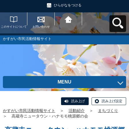
ひらがなをつける
このサイトについて
お問い合わせ
かすがい市民活動情
報サイトへ戻る
かすがい市民活動情報サイト
MENU
読み上げ
読み上げ設定
かすがい市民活動情報サイト
＞
活動紹介
＞
まちづくり
＞
高蔵寺ニュータウン・ハナモモ桃源郷の会