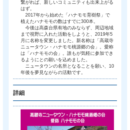
繋
が
れ
ば
、
新
し
い
コ
ミ
ュ
ニ
テ
ィ
も
出
来
上
が
る
は
ず
。
2
0
1
7
年
か
ら
始
め
た
「
ハ
ナ
モ
モ
育
樹
祭
」
で
植
え
た
ハ
ナ
モ
モ
の
数
は
す
で
に
3
0
0
本
。
今
後
は
高
森
台
県
有
地
の
み
な
ら
ず
、
周
辺
地
域
ま
で
視
野
に
入
れ
た
活
動
を
し
よ
う
と
、
2
0
1
9
年
5
月
に
名
称
を
変
更
し
ま
し
た
。
新
名
称
は
「
高
蔵
寺
ニ
ュ
ー
タ
ウ
ン
・
ハ
ナ
モ
モ
桃
源
郷
の
会
」
。
愛
称
は
「
ハ
ナ
モ
モ
の
会
」
。
誰
も
が
気
軽
に
参
加
で
き
る
よ
う
に
と
の
願
い
を
込
め
ま
し
た
。
ニ
ュ
ー
タ
ウ
ン
の
名
所
と
な
る
こ
と
を
願
い
、
1
0
年
後
を
夢
見
な
が
ら
の
活
動
で
す
。
詳細