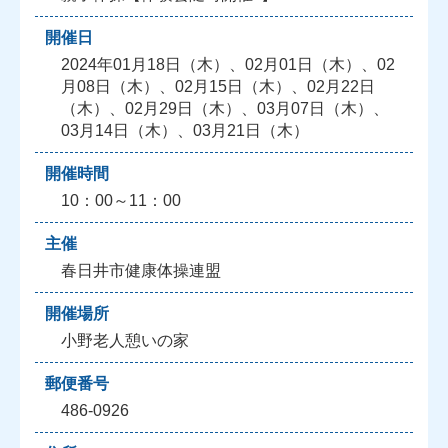
開催日
2024年01月18日（木）、02月01日（木）、02
月08日（木）、02月15日（木）、02月22日
（木）、02月29日（木）、03月07日（木）、
03月14日（木）、03月21日（木）
開催時間
10：00～11：00
主催
春日井市健康体操連盟
開催場所
小野老人憩いの家
郵便番号
486-0926