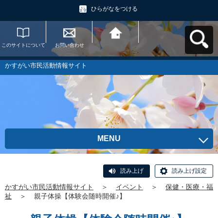
ひらがなをつける
このサイトについて
お問い合わせ
かすがい市民活動情
報サイトへ戻る
かすがい市民活動情報サイト
MENU
読み上げ
読み上げ設定
かすがい市民活動情報サイト
＞
イベント
＞
保健・医療・福
祉
＞
親子体操【体験会随時開催♪】