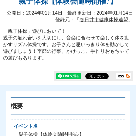
親子体操【体験会随時開催♪】
公開日：2024年01月14日 最終更新日：2024年01月14日
登録元：「
春日井市健康体操連盟
」
「親子体操」遊びにおいで！
親子の触れ合いを大切にし、音楽に合わせて楽しく体を動
かすリズム体操です。お子さんと思いっきり体を動かして
遊びましょう！季節の行事、かけっこ、手作りおもちゃで
の遊びもあります。
概要
イベント名
親子体操【体験会随時開催♪】